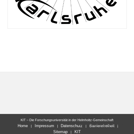
KIT – Die Forschungsuniversität in der Helmholtz-Gemeinschaft
letzte Änderung: 09.11.2017
Home
Impressum
Datenschutz
Barrierefreiheit
Sitemap
KIT